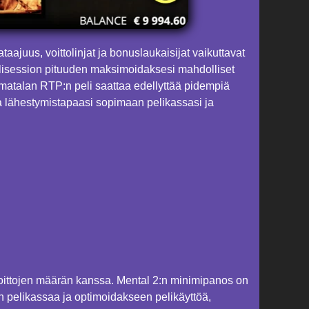
ajuus, voittolinjat ja bonuslaukaisijat vaikuttavat
elisession pituuden maksimoidaksesi mahdolliset
s matalan RTP:n peli saattaa edellyttää pidempiä
a lähestymistapaasi sopimaan pelikassasi ja
oittojen määrän kanssa. Mental 2:n minimipanos on
 pelikassaa ja optimoidakseen pelikäyttöä,