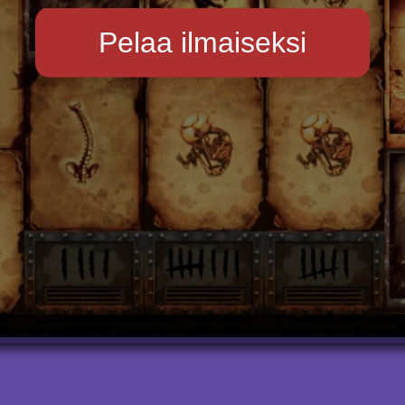
Pelaa ilmaiseksi