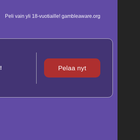
Peli vain yli 18-vuotiaille!
gambleaware.org
Pelaa nyt
!