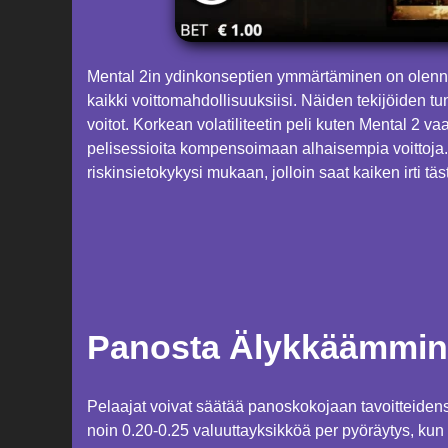
Mental 2in ydinkonseptien ymmärtäminen on olennaist
kaikki voittomahdollisuuksiisi. Näiden tekijöiden
voitot. Korkean volatiliteetin peli kuten Mental 2 
pelisessioita kompensoimaan alhaisempia voittoja.
riskinsietokykysi mukaan, jolloin saat kaiken irti t
Panosta Älykkäämmin
Pelaajat voivat säätää panoskokojaan tavoitteiden
noin 0.20-0.25 valuuttayksikköä per pyöräytys, ku