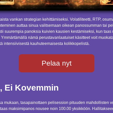
a vankan strategian kehittämiseksi. Volatiliteetti, RTP, osumata
 tunteminen auttaa sinua valitsemaan oikean panossumman tai p
vaatii suurempia panoksia kuivien kausien kestämiseksi, kun taa
 Ymmärtämällä nämä perustavanlaatuiset käsitteet voit muokat
ästä intensiivisestä kauhuteemaisesta kolikkopelistä.
Pelaa nyt
, Ei Kovemmin
sa mukaan, tasapainottaen pelisession pituuden mahdollisten v
n taas maksimipanos nousee noin 100.00 yksikköön. Hallitakseen