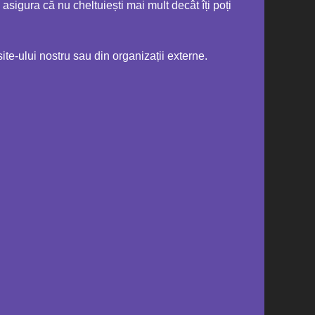
asigura că nu cheltuiești mai mult decât îți poți
site-ului nostru sau din organizații externe.