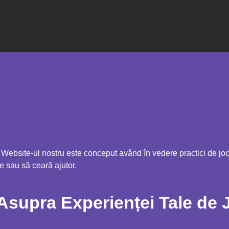
. Website-ul nostru este conceput având în vedere practici de j
te sau să ceară ajutor.
 Asupra Experienței Tale de 