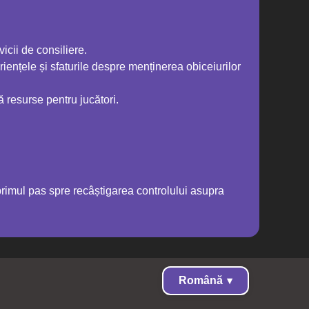
vicii de consiliere.
riențele și sfaturile despre menținerea obiceiurilor
ă resurse pentru jucători.
 primul pas spre recâștigarea controlului asupra
Română
▾