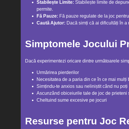
Stabilește Limite:
Stabilește limite de depuner
permite.
Fă Pauze:
Fă pauze regulate de la joc pentru 
Caută Ajutor:
Dacă simți că ai dificultăți în a
Simptomele Jocului P
Dacă experimentezi oricare dintre următoarele simp
Urmărirea pierderilor
Necesitatea de a paria din ce în ce mai mulți b
Simțindu-te anxios sau neliniștit când nu poți
Ascunzând obiceiurile tale de joc de prieteni ș
Cheltuind sume excesive pe jocuri
Resurse pentru Joc R