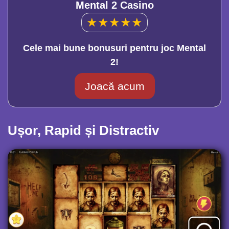
Mental 2 Casino
★
★
★
★
★
Cele mai bune bonusuri pentru joc Mental
2!
Joacă acum
Ușor, Rapid și Distractiv