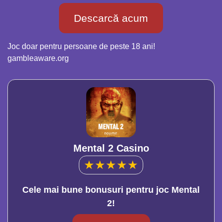
Descarcă acum
Joc doar pentru persoane de peste 18 ani!
gambleaware.org
Mental 2 Casino
★
★
★
★
★
Cele mai bune bonusuri pentru joc Mental
2!