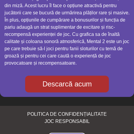
din miză. Acest lucru îl face o opțiune atractivă pentru
jucătorii care se bucură de urmărirea plăților rare și masive.
În plus, opțiunile de cumpărare a bonusurilor și funcția de
pariu adaugă un strat suplimentar de excitare și risc-
recompensă experienței de joc. Cu grafica sa de înaltă
calitate și coloana sonoră atmosferică, Mental 2 este un joc
pe care trebuie să-l joci pentru fanii sloturilor cu temă de
groază și pentru cei care caută o experiență de joc
provocatoare și recompensatoare.
Descarcă acum
POLITICA DE CONFIDENȚIALITATE
JOC RESPONSABIL