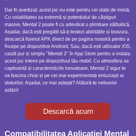
Dar fii avertizat: acest joc nu este pentru cei slabi de inimă.
Cu volatilitatea sa extremă și potențialul de câștiguri
masive, Mental 2 poate fi cu adevărat o plimbare sălbatică.
Așadar, dacă ești pregătit să-ți testezi abilitățile și bravura,
descarcă fișierul APK direct de pe pagina noastră pentru a
începe pe dispozitive Android. Sau, dacă ești utilizator iOS,
caută pur și simplu "Mental 2" în App Store pentru a instala
acest joc intens pe dispozitivul tău mobil. Cu atmosfera sa
captivantă și caracteristicile inovatoare, Mental 2 sigur te
va fascina chiar și pe cei mai experimentați entuziaști ai
sloturilor. Așadar, ce mai aștepți? Alătură-te nebuniei
astăzi!
Descarcă acum
Compatibilitatea Aplicației Mental