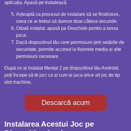
aplicația. Apasă pe Instalează.
Așteaptă ca procesul de instalare să se finalizeze,
ceea ce ar trebui să dureze doar câteva secunde.
Odată instalat, apasă pe Deschide pentru a lansa
jocul.
Dacă dispozitivul tău cere permisiuni prin setările de
securitate, permite accesul la fișierele media și alte
permisiuni necesare.
După ce ai instalat Mental 2 pe dispozitivul tău Android,
poți începe să te joci ca și cum ai juca orice alt joc de tip
slot machine.
Descarcă acum
Instalarea Acestui Joc pe