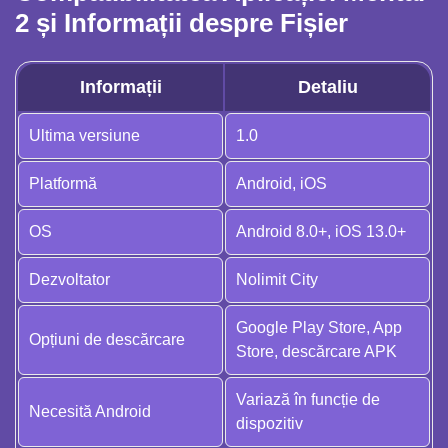
2 și Informații despre Fișier
Informații
Detaliu
Ultima versiune
1.0
Platformă
Android, iOS
OS
Android 8.0+, iOS 13.0+
Dezvoltator
Nolimit City
Google Play Store, App
Opțiuni de descărcare
Store, descărcare APK
Variază în funcție de
Necesită Android
dispozitiv