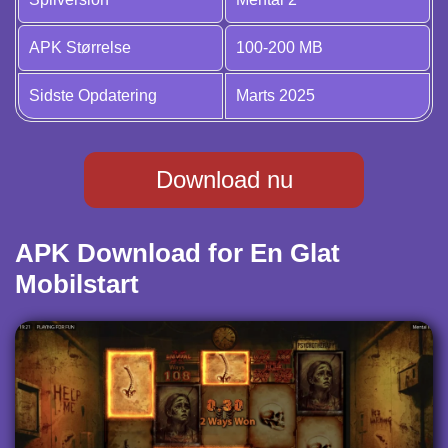
APK Størrelse
100-200 MB
Sidste Opdatering
Marts 2025
Download nu
APK Download for En Glat
Mobilstart