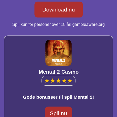
Download nu
Spil kun for personer over 18 år!
gambleaware.org
Mental 2 Casino
★
★
★
★
★
Gode bonusser til spil Mental 2!
Spil nu