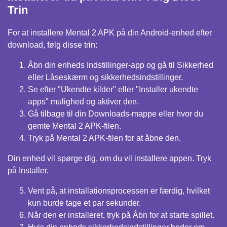
Trin
For at installere Mental 2 APK på din Android-enhed efter
download, følg disse trin:
Åbn din enheds Indstillinger-app og gå til Sikkerhed
eller Låseskærm og sikkerhedsindstillinger.
Se efter "Ukendte kilder" eller "Installer ukendte
apps" mulighed og aktiver den.
Gå tilbage til din Downloads-mappe eller hvor du
gemte Mental 2 APK-filen.
Tryk på Mental 2 APK-filen for at åbne den.
Din enhed vil spørge dig, om du vil installere appen. Tryk
på Installer.
Vent på, at installationsprocessen er færdig, hvilket
kun burde tage et par sekunder.
Når den er installeret, tryk på Åbn for at starte spillet.