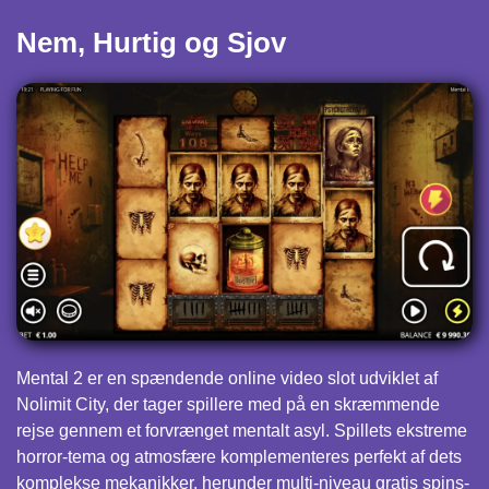
Nem, Hurtig og Sjov
Mental 2 er en spændende online video slot udviklet af
Nolimit City, der tager spillere med på en skræmmende
rejse gennem et forvrænget mentalt asyl. Spillets ekstreme
horror-tema og atmosfære komplementeres perfekt af dets
komplekse mekanikker, herunder multi-niveau gratis spins-