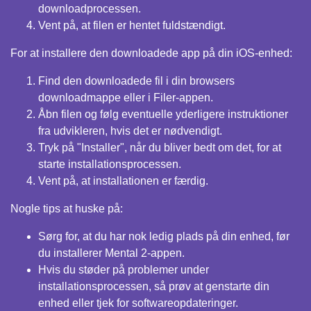
downloadprocessen.
Vent på, at filen er hentet fuldstændigt.
For at installere den downloadede app på din iOS-enhed:
Find den downloadede fil i din browsers
downloadmappe eller i Filer-appen.
Åbn filen og følg eventuelle yderligere instruktioner
fra udvikleren, hvis det er nødvendigt.
Tryk på "Installer", når du bliver bedt om det, for at
starte installationsprocessen.
Vent på, at installationen er færdig.
Nogle tips at huske på:
Sørg for, at du har nok ledig plads på din enhed, før
du installerer Mental 2-appen.
Hvis du støder på problemer under
installationsprocessen, så prøv at genstarte din
enhed eller tjek for softwareopdateringer.