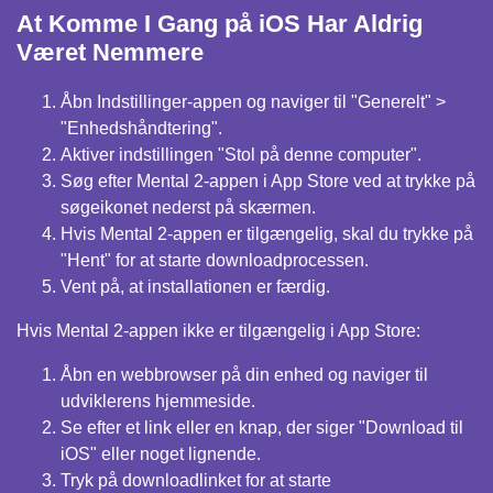
At Komme I Gang på iOS Har Aldrig
Været Nemmere
Åbn Indstillinger-appen og naviger til "Generelt" >
"Enhedshåndtering".
Aktiver indstillingen "Stol på denne computer".
Søg efter Mental 2-appen i App Store ved at trykke på
søgeikonet nederst på skærmen.
Hvis Mental 2-appen er tilgængelig, skal du trykke på
"Hent" for at starte downloadprocessen.
Vent på, at installationen er færdig.
Hvis Mental 2-appen ikke er tilgængelig i App Store:
Åbn en webbrowser på din enhed og naviger til
udviklerens hjemmeside.
Se efter et link eller en knap, der siger "Download til
iOS" eller noget lignende.
Tryk på downloadlinket for at starte